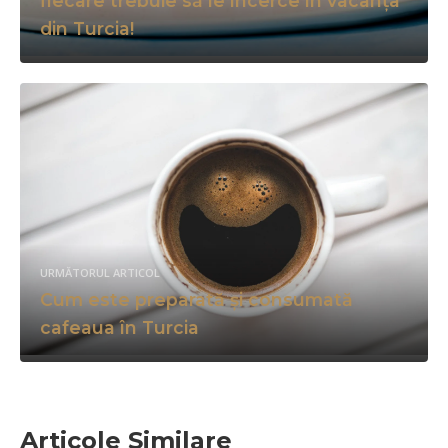
fiecare trebuie să le încerce în vacanța
din Turcia!
URMĂTORUL ARTICOL
Cum este preparată și consumată
cafeaua în Turcia
Articole Similare