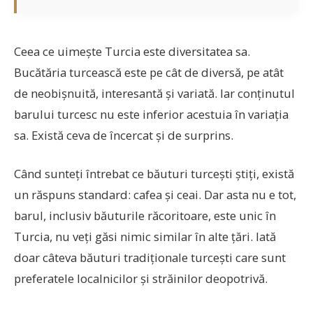
Ceea ce uimește Turcia este diversitatea sa.
Bucătăria turcească este pe cât de diversă, pe atât
de neobișnuită, interesantă și variată. Iar conținutul
barului turcesc nu este inferior acestuia în variația
sa. Există ceva de încercat și de surprins.
Când sunteți întrebat ce băuturi turcești știți, există
un răspuns standard: cafea și ceai. Dar asta nu e tot,
barul, inclusiv băuturile răcoritoare, este unic în
Turcia, nu veți găsi nimic similar în alte țări. Iată
doar câteva băuturi tradiționale turcești care sunt
preferatele localnicilor și străinilor deopotrivă.