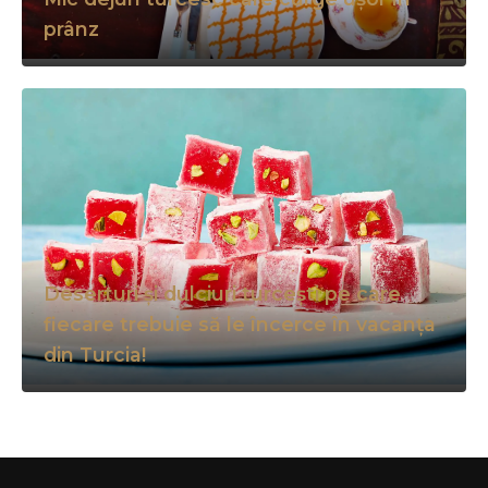
prânz
Deserturi și dulciuri turcești pe care
fiecare trebuie să le încerce în vacanța
din Turcia!