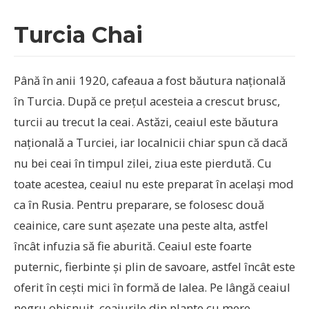
Turcia Chai
Până în anii 1920, cafeaua a fost băutura națională
în Turcia. După ce prețul acesteia a crescut brusc,
turcii au trecut la ceai. Astăzi, ceaiul este băutura
națională a Turciei, iar localnicii chiar spun că dacă
nu bei ceai în timpul zilei, ziua este pierdută. Cu
toate acestea, ceaiul nu este preparat în același mod
ca în Rusia. Pentru preparare, se folosesc două
ceainice, care sunt așezate una peste alta, astfel
încât infuzia să fie aburită. Ceaiul este foarte
puternic, fierbinte și plin de savoare, astfel încât este
oferit în cești mici în formă de lalea. Pe lângă ceaiul
negru obișnuit, ceaiurile din plante cu mere,