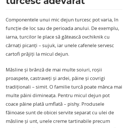
turcesc adevărat
Componentele unui mic dejun turcesc pot varia, în
funcție de loc sau de perioada anului. De exemplu,
iarna, turcilor le place să gătească ovchiknik cu
cârnați picanți – sujuk, iar unele cafenele servesc
cartofi prăjiți la micul dejun.
Măsline și brânză de mai multe soiuri, roșii
proaspete, castraveți și ardei, pâine și covrigi
tradiționali – simit. O familie turcă poate mânca mai
multe pâini dimineața. Pentru micul dejun pot
coace pâine plată umflată – pishy. Produsele
făinoase sunt de obicei servite separat cu ulei de
măsline și unt, unele creme tartinabile precum