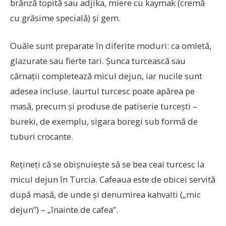
brânză topită sau adjika, miere cu kaymak (cremă
cu grăsime specială) și gem.
Ouăle sunt preparate în diferite moduri: ca omletă,
glazurate sau fierte tari. Șunca turcească sau
cârnații completează micul dejun, iar nucile sunt
adesea incluse. Iaurtul turcesc poate apărea pe
masă, precum și produse de patiserie turcești –
bureki, de exemplu, sigara boregi sub formă de
tuburi crocante.
Rețineți că se obișnuiește să se bea ceai turcesc la
micul dejun în Turcia. Cafeaua este de obicei servită
după masă, de unde și denumirea kahvalti („mic
dejun”) – „înainte de cafea”.